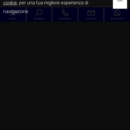
cookie
, per una tua migliore esperienza di
navigazione.
MENU
RICERCA
CHIAMACI
SCRIVICI
WHATSAPP
Codice
Home
Contratto
L'Agenzia
Qualsiasi
Vendita
Servizi
Comune
In vendita
In affitto
Venduto
Zona