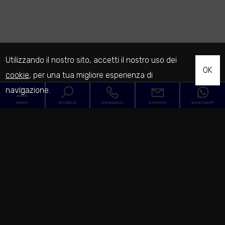
Utilizzando il nostro sito, accetti il nostro uso dei
OK
cookie
, per una tua migliore esperienza di
navigazione.
MENU
RICERCA
CHIAMACI
SCRIVICI
WHATSAPP
Codice
Home
Contratto
L'Agenzia
Qualsiasi
Vendita
Servizi