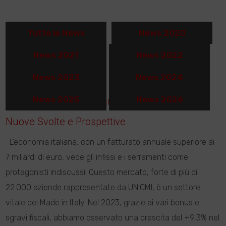
Tutte le News
News 2020
News 2021
News 2022
News 2023
News 2024
Superbonus e Bonus Infissi 2024:
News 2025
News 2026
Nuove Svolte e Prospettive
L'economia italiana, con un fatturato annuale superiore ai
7 miliardi di euro, vede gli infissi e i serramenti come
protagonisti indiscussi. Questo mercato, forte di più di
22.000 aziende rappresentate da UNICMI, è un settore
vitale del Made in Italy. Nel 2023, grazie ai vari bonus e
sgravi fiscali, abbiamo osservato una crescita del +9,3% nel