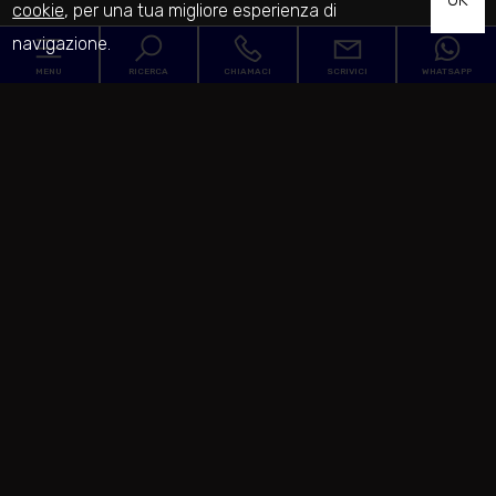
cookie
, per una tua migliore esperienza di
navigazione.
MENU
RICERCA
CHIAMACI
SCRIVICI
WHATSAPP
Codice
Home
Contratto
L'Agenzia
Qualsiasi
Vendita
Servizi
Comune
In vendita
In affitto
Venduto
Zona