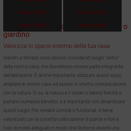
News 2023
News 2024
5 consigli per arredare il tuo terrazzo o
News 2025
News 2026
giardino
Valorizza lo spazio esterno della tua casa
Giardini e terrazzi sono spesso considerati luoghi “extra”
della nostra casa, ma dovrebbero essere parte integrante
dell’abitazione. È anche importante utilizzare questi spazi,
ampliare le nostre case ed essere in stretta comunicazione
con la natura. Si sa, la natura e il verde ci danno felicità e
portano numerosi benefici, e è importante non dimenticare
questi luoghi. Per renderli comodi e funzionali, è bene
valorizzarli con la corretta collocazione di piante e fiori e
l'uso di mobili adeguati in modo che l'esterno diventi una