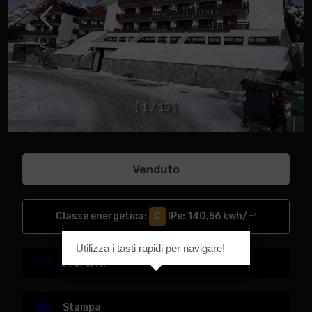
[
1
/
1
3
]
Venduto
Classe energetica
:
C
IPe
: 140,56 kwh/㎡
Utilizza i tasti rapidi per navigare!
Preferiti
Stampa