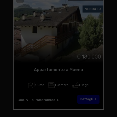
VENDUTO
€ 180.000
Appartamento a Moena
45 mq
1 Camere
1 Bagni
Dettagli
Cod. Villa Panoramica T.