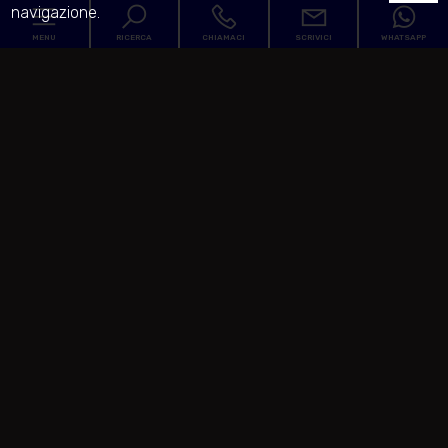
navigazione.
MENU
RICERCA
CHIAMACI
SCRIVICI
WHATSAPP
Codice
Home
Contratto
L'Agenzia
Qualsiasi
Vendita
Servizi
Comune
In vendita
In affitto
Venduto
Zona
Affidaci la vendita del tuo immobile!