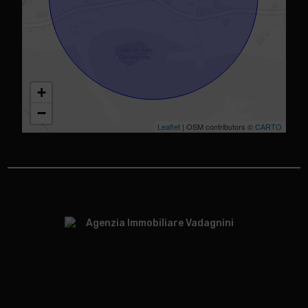
+
−
Leaflet
| OSM contributors ©
CARTO