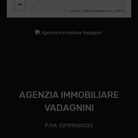
−
Leaflet
| OSM contributors ©
CARTO
AGENZIA IMMOBILIARE
VADAGNINI
P.IVA: 02199060225