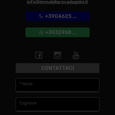
info@immobiliarevadagnini.it
+3904625 ...
+3932968 ...
CONTATTACI
* Nome
Cognome