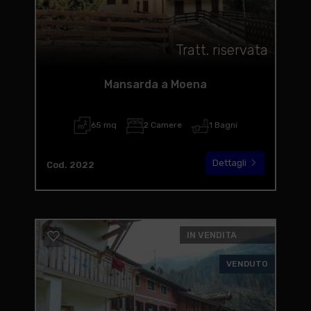
Tratt. riservata
Mansarda a Moena
65 mq
2 Camere
1 Bagni
Dettagli
Cod. 2022
IN VENDITA
VENDUTO