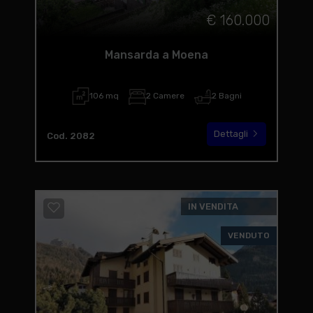
€ 160.000
Mansarda a Moena
106 mq
2 Camere
2 Bagni
Dettagli
Cod. 2082
IN VENDITA
VENDUTO