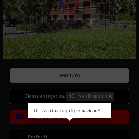
[
1
/
2
1
]
Venduto
Classe energetica
:
ND - Non Disponibile
Utilizza i tasti rapidi per navigare!
Virtual tour immobile
Preferiti