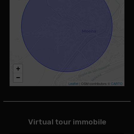
+
−
Leaflet
| OSM contributors ©
CARTO
Virtual tour immobile