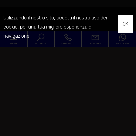
Utilizzando il nostro sito, accetti il nostro uso dei
OK
cookie
, per una tua migliore esperienza di
navigazione.
MENU
RICERCA
CHIAMACI
SCRIVICI
WHATSAPP
Codice
Home
Contratto
L'Agenzia
Qualsiasi
Vendita
Servizi
Comune
In vendita