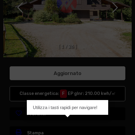
[
1
/
2
6
]
Aggiornato
Classe energetica
:
F
EP glnr
: 210.00 kwh/㎡
Utilizza i tasti rapidi per navigare!
Preferiti
Stampa