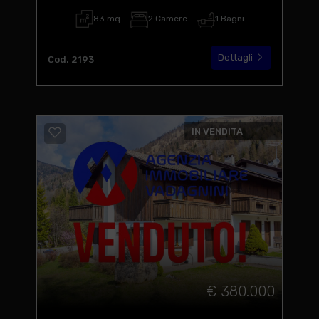
83 mq
2 Camere
1 Bagni
Dettagli
Cod. 2193
IN VENDITA
€ 380.000