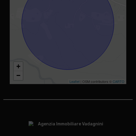
+
−
Leaflet
| OSM contributors ©
CARTO