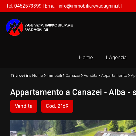
Tel:
0462573399
| Email:
info@immobiliarevadagnini.it
|
Home
L'Agenzia
›
›
›
›
›
Ti trovi in:
Home
Immobili
Canazei
Vendita
Appartamento
Ap
Appartamento a Canazei - Alba - s
Vendita
Cod. 2169