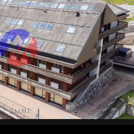
[
1
/
2
1
]