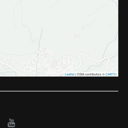
Leaflet
| OSM contributors ©
CARTO