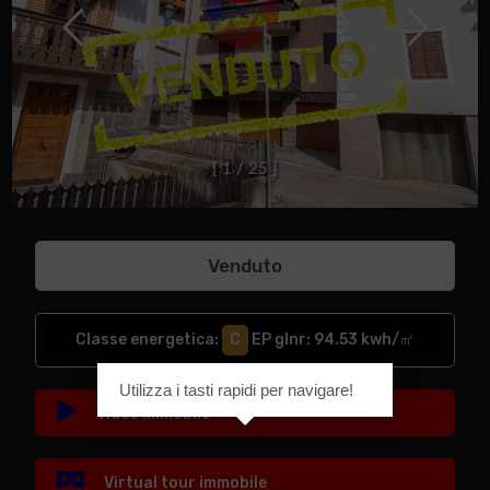
[
1
/
2
5
]
Venduto
Classe energetica
:
C
EP glnr
: 94.53 kwh/㎡
Utilizza i tasti rapidi per navigare!
Video immobile
Virtual tour immobile