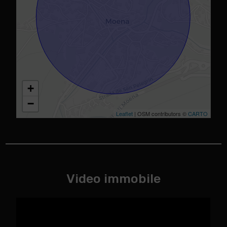
+
−
Leaflet
| OSM contributors ©
CARTO
Video immobile