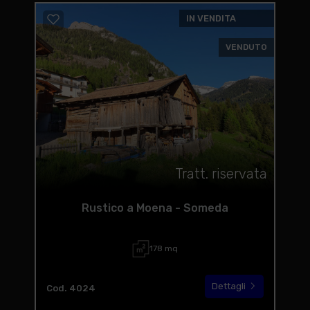
IN VENDITA
VENDUTO
Tratt. riservata
Rustico a Moena - Someda
178 mq
Dettagli
Cod. 4024