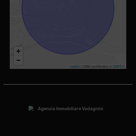
+
−
Leaflet
| OSM contributors ©
CARTO