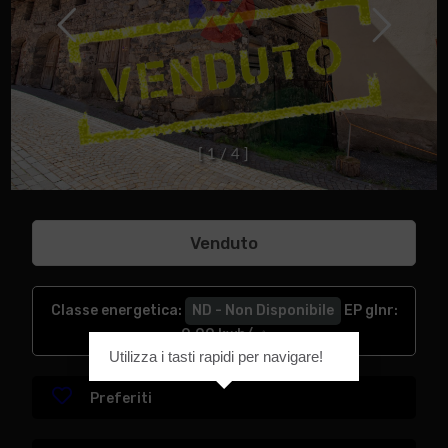
[
1
/
4
]
Venduto
Classe energetica
:
ND - Non Disponibile
EP glnr
:
0.00 kwh/㎡
Utilizza i tasti rapidi per navigare!
Preferiti