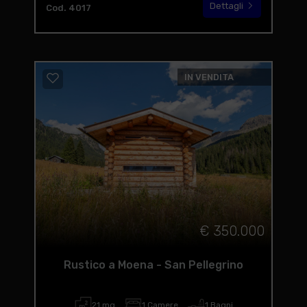
Dettagli
Cod. 4017
IN VENDITA
€ 350.000
Rustico a Moena - San Pellegrino
21 mq
1 Camere
1 Bagni