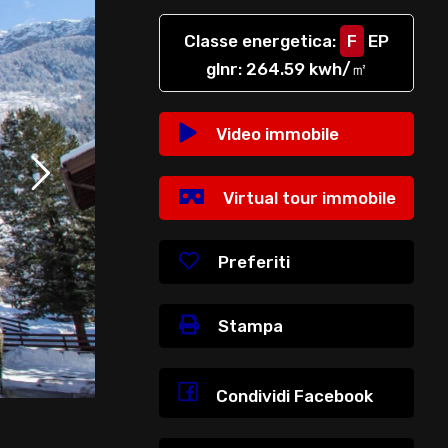
Classe energetica
:
F
EP
glnr
: 264.59 kwh/㎡
Video immobile
Virtual tour immobile
Preferiti
Stampa
Condividi Facebook