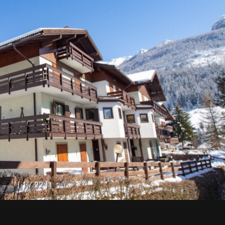
[
1
/
2
2
]