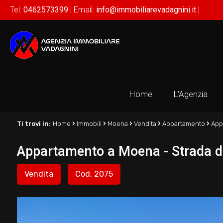
Tel:
0462573399
| Email:
info@immobiliarevadagnini.it
|
Home
L'Agenzia
›
›
›
›
›
Ti trovi in:
Home
Immobili
Moena
Vendita
Appartamento
App
Appartamento a Moena - Strada d
Vendita
Cod. 2075