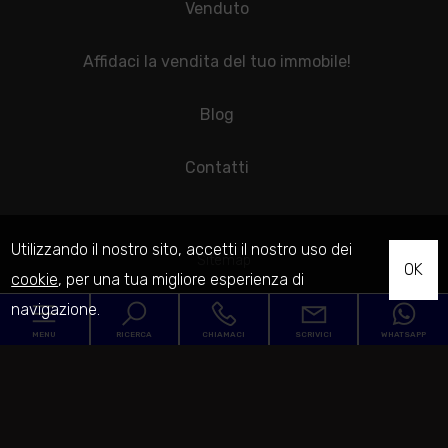
Venduto
Affidaci la vendita del tuo immobile!
Blog
Contatti
Utilizzando il nostro sito, accetti il nostro uso dei
Sitemap
OK
cookie
, per una tua migliore esperienza di
navigazione.
Privacy Policy
MENU
RICERCA
CHIAMACI
SCRIVICI
WHATSAPP
Cookie Policy
Codice