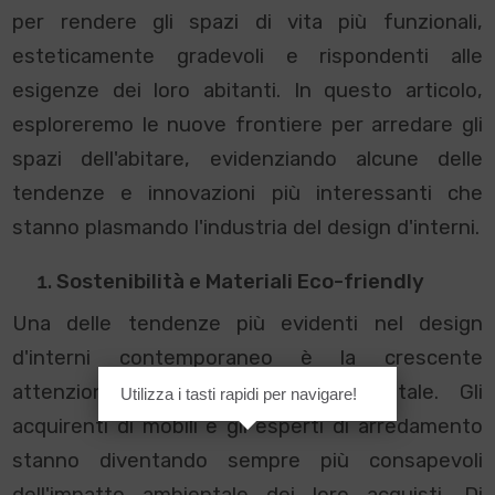
per rendere gli spazi di vita più funzionali,
esteticamente gradevoli e rispondenti alle
esigenze dei loro abitanti. In questo articolo,
esploreremo le nuove frontiere per arredare gli
spazi dell'abitare, evidenziando alcune delle
tendenze e innovazioni più interessanti che
stanno plasmando l'industria del design d'interni.
Sostenibilità e Materiali Eco-friendly
Una delle tendenze più evidenti nel design
d'interni contemporaneo è la crescente
attenzione alla sostenibilità ambientale. Gli
Utilizza i tasti rapidi per navigare!
acquirenti di mobili e gli esperti di arredamento
stanno diventando sempre più consapevoli