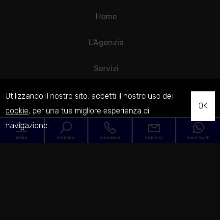
Home
L'Agenzia
Servizi
In vendita
Utilizzando il nostro sito, accetti il nostro uso dei
OK
cookie
, per una tua migliore esperienza di
In affitto
navigazione.
MENU
RICERCA
CHIAMACI
SCRIVICI
WHATSAPP
Venduto
Codice
Affidaci la vendita del tuo immobile!
Blog
Home
Contratto